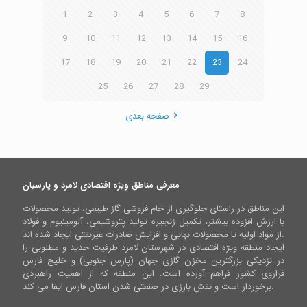
1
2
3
4
5
6
7
8
9
10
11
12
13
14
15
16
17
18
19
20
21
22
23
24
25
26
27
28
29
صفحه بعدی
معرفی مناطق ویژه اقتصادی لامرد و پارسیان
این مناطق در راستای جلوگیری از خام فروشی گاز طبیعی، تولید محصولات
با ارزش افزوده بیشتر، تکمیل زنجیره تولید پتروشیمی، آلومینیوم و فولاد
از مواد اولیه تا محصولات نهایی و افزایش صادرات غیرنفتی ایجاد شده اند.
ایجاد منطقه ویژه اقتصادی در شهرستان لامرد ظرفیت جدید و مطلوبی را
در نزدیکی بزرگترین مخزن گازی جهان (پارس جنوبی) و خلیج فارس
فراروی کشور فراهم آورده است. این منطقه که از اهمیت راهبردی
برخوردار است و نقش بارزی در صنعتی شدن استان فارس ایفا می کند.