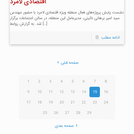
اقتصادی لامرد
نشست پایش پروژه‌های فعال منطقه ویژه اقتصادی لامرد با حضور مهندس
سید امیر برهانی نائینی، مدیرعامل این منطقه، در سالن اجتماعات برگزار
[…]
شد. به گزارش روابط
ادامه مطلب
صفحه قبلی
1
2
3
4
5
6
7
8
9
10
11
12
13
14
15
16
17
18
19
20
21
22
23
24
25
26
27
28
29
صفحه بعدی