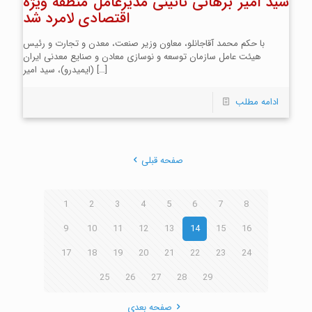
سید امیر برهانی نائینی مدیرعامل منطقه ویژه
اقتصادی لامرد شد
با حکم محمد آقاجانلو، معاون وزیر صنعت، معدن و تجارت و رئیس
هیئت عامل سازمان توسعه و نوسازی معادن و صنایع معدنی ایران
[…]
(ایمیدرو)، سید امیر
ادامه مطلب
صفحه قبلی
1
2
3
4
5
6
7
8
9
10
11
12
13
14
15
16
17
18
19
20
21
22
23
24
25
26
27
28
29
صفحه بعدی