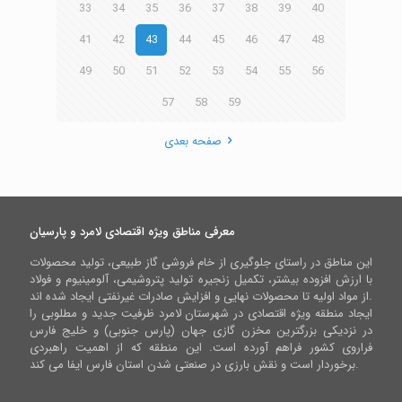
33
34
35
36
37
38
39
40
41
42
43
44
45
46
47
48
49
50
51
52
53
54
55
56
57
58
59
صفحه بعدی
معرفی مناطق ویژه اقتصادی لامرد و پارسیان
این مناطق در راستای جلوگیری از خام فروشی گاز طبیعی، تولید محصولات
با ارزش افزوده بیشتر، تکمیل زنجیره تولید پتروشیمی، آلومینیوم و فولاد
از مواد اولیه تا محصولات نهایی و افزایش صادرات غیرنفتی ایجاد شده اند.
ایجاد منطقه ویژه اقتصادی در شهرستان لامرد ظرفیت جدید و مطلوبی را
در نزدیکی بزرگترین مخزن گازی جهان (پارس جنوبی) و خلیج فارس
فراروی کشور فراهم آورده است. این منطقه که از اهمیت راهبردی
برخوردار است و نقش بارزی در صنعتی شدن استان فارس ایفا می کند.