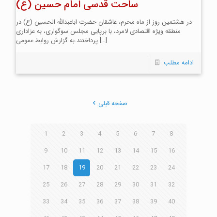
ساحت قدسی امام حسین (ع)
در هشتمین روز از ماه محرم، عاشقان حضرت اباعبدالله الحسین (ع) در
منطقه ویژه اقتصادی لامرد، با برپایی مجلس سوگواری، به عزاداری
[…]
پرداختند.به گزارش روابط عمومی
ادامه مطلب
صفحه قبلی
1
2
3
4
5
6
7
8
9
10
11
12
13
14
15
16
17
18
19
20
21
22
23
24
25
26
27
28
29
30
31
32
33
34
35
36
37
38
39
40