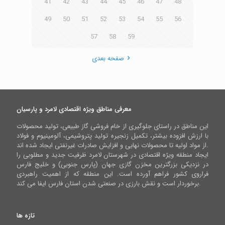
41
42
43
44
45
46
47
48
49
50
51
52
53
54
55
56
57
58
59
صفحه بعدی
معرفی مناطق ویژه اقتصادی لامرد و پارسیان
این مناطق در راستای جلوگیری از خام فروشی گاز طبیعی، تولید محصولات
با ارزش افزوده بیشتر، تکمیل زنجیره تولید پتروشیمی، آلومینیوم و فولاد
از مواد اولیه تا محصولات نهایی و افزایش صادرات غیرنفتی ایجاد شده اند.
ایجاد منطقه ویژه اقتصادی در شهرستان لامرد ظرفیت جدید و مطلوبی را
در نزدیکی بزرگترین مخزن گازی جهان (پارس جنوبی) و خلیج فارس
فراروی کشور فراهم آورده است. این منطقه که از اهمیت راهبردی
برخوردار است و نقش بارزی در صنعتی شدن استان فارس ایفا می کند.
تازه ها