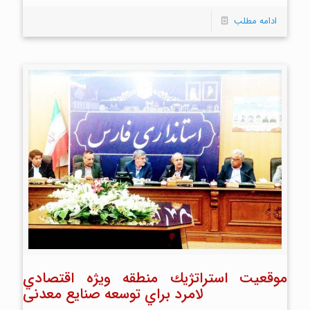
ادامه مطلب
موقعيت استراتژيك منطقه ويژه اقتصادي
لامرد براي توسعه صنايع معدنی