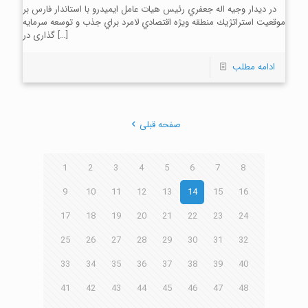
در ديدار وجيه اله جعفري رئيس هيات عامل ايميدرو با استاندار فارس بر
موقعيت استراتژيك منطقه ويژه اقتصادي لامرد براي جذب و توسعه سرمایه
[…]
گذاری در
ادامه مطلب
صفحه قبلی
1
2
3
4
5
6
7
8
9
10
11
12
13
14
15
16
17
18
19
20
21
22
23
24
25
26
27
28
29
30
31
32
33
34
35
36
37
38
39
40
41
42
43
44
45
46
47
48