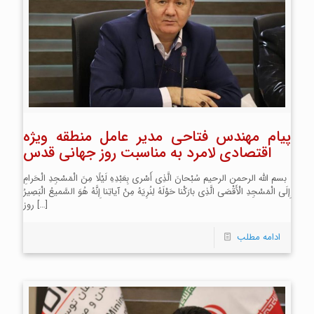
پیام مهندس فتاحی مدیر عامل منطقه ویژه
اقتصادی لامرد به مناسبت روز جهانی قدس
بسم الله الرحمن الرحیم سُبْحانَ الَّذِی أَسْری بِعَبْدِهِ لَیْلًا مِنَ الْمَسْجِدِ الْحَرامِ
إِلَی الْمَسْجِدِ الْأَقْصَی الَّذِی بارَکْنا حَوْلَهُ لِنُرِیَهُ مِنْ آیاتِنا إِنَّهُ هُوَ السَّمیعُ الْبَصِیرُ
[…]
روز
ادامه مطلب