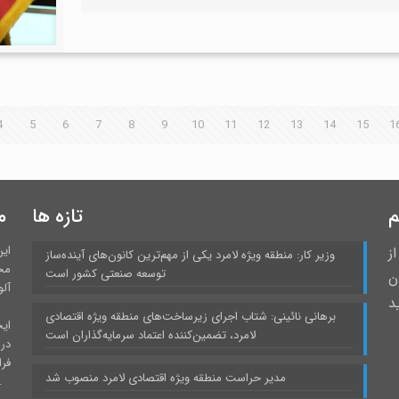
4
5
6
7
8
9
10
11
12
13
14
15
1
م
تازه ها
م
ای
ز
وزیر کار: منطقه ویژه لامرد یکی از مهم‌ترین کانون‌های آینده‌ساز
مح
توسعه صنعتی کشور است
 درمیان
آلو
د
برهانی نائینی: شتاب اجرای زیرساخت‌های منطقه ویژه اقتصادی
ایج
لامرد، تضمین‌کننده اعتماد سرمایه‌گذاران است
در
فر
مدیر حراست منطقه ویژه اقتصادی لامرد منصوب شد
برخوردار است و نقش بارزی در صنعتی شدن استان فا