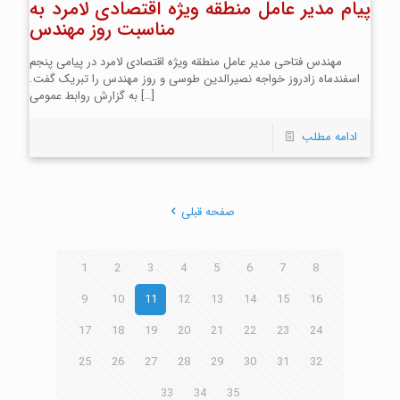
پیام مدیر عامل منطقه ویژه اقتصادی لامرد به
مناسبت روز مهندس
مهندس فتاحی مدیر عامل منطقه ویژه اقتصادی لامرد در پیامی پنجم
اسفندماه زادروز خواجه نصیرالدین طوسی و روز مهندس را تبریک گفت.
[…]
به گزارش روابط عمومی
ادامه مطلب
صفحه قبلی
1
2
3
4
5
6
7
8
9
10
11
12
13
14
15
16
17
18
19
20
21
22
23
24
25
26
27
28
29
30
31
32
33
34
35