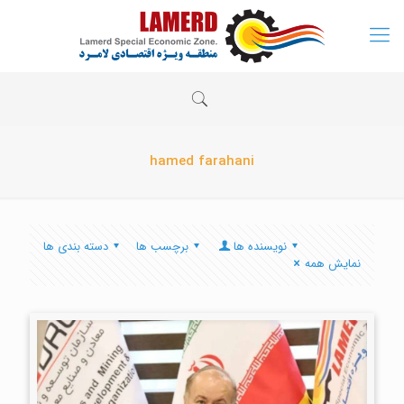
hamed farahani
نویسنده ها
برچسب ها
دسته بندی ها
نمایش همه