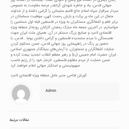
جهانی قدس، یاد و خاطره شهدای گرانقدر عرصه مقاومت به خصوص
سردار سرافراز سپاه اسلام حاج قاسم سلیمانی را گرامی داشته و از خداوند
متعال در این ماه پر برکت و بارش رحمت الهی، موفقیت مسلمانان در
برابر ظلم و اشغالگری مستکبران به ویژه در فلسطین قبله اول مسلمین را
خواستارم. در آخرین جمعه ماه مبارک رمضان کارکنان روزه‌دار منطقه ویژه
اقتصادی لامرد و صنایع بزرگ مستقر در آن، همپای ملت ایران جهت
همبستگی با مردم ستمدیده فلسطین و گرامی داشتن یوم‌ا… قدس، با
حضور پر رنگ در راهپیمایی روز جهانی قدس، ضمن محکوم کردن
جنایات اشغالگران و متجاوزان، با آرمان‌های بنیانگذار جمهوری اسلامی
ایران حضرت امام خمینی (ره) و رهبر معظم انقلاب تجدید بیعت کرده و
ضمن حمایت از مردم مظلوم فلسطین، انزجار خود را از رژیم غاصب
صهیونیستی و استکبار جهانی اعلام خواهند کرد.
کورش فتاحی مدیر عامل منطقه ویژه اقتصادی لامرد
Admin
مقالات مرتبط