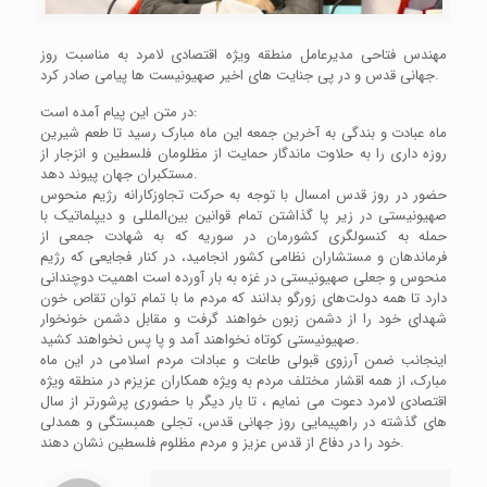
مهندس فتاحی مدیرعامل منطقه ویژه اقتصادی لامرد به مناسبت روز
جهانی قدس و در پی جنایت های اخیر صهیونیست ها پیامی صادر کرد.
در متن این پیام آمده است:
ماه عبادت و بندگی به آخرین جمعه این ماه مبارک رسید تا طعم شیرین
روزه داری را به حلاوت ماندگار حمایت از مظلومان فلسطین و انزجار از
مستکبران جهان پیوند دهد.
حضور در روز قدس امسال با توجه به حرکت تجاوزکارانه رژیم منحوس
صهیونیستی در زیر پا گذاشتن تمام قوانین بین‌المللی و دیپلماتیک با
حمله به کنسولگری کشورمان در سوریه که به شهادت جمعی از
فرماندهان و مستشاران نظامی کشور انجامید، در کنار فجایعی که رژیم
منحوس و جعلی صهیونیستی در غزه به بار آورده است اهمیت دوچندانی
دارد تا همه دولت‌های زورگو بدانند که مردم ما با تمام توان تقاص خون
شهدای خود را از دشمن زبون خواهند گرفت و مقابل دشمن خونخوار
صهیونیستی کوتاه نخواهند آمد و پا پس نخواهند کشید.
اینجانب ضمن آرزوی قبولی طاعات و عبادات مردم اسلامی در این ماه
مبارک، از همه اقشار مختلف مردم به ویژه همکاران عزیزم در منطقه ویژه
اقتصادی لامرد دعوت می نمایم ، تا بار دیگر با حضوری پرشورتر از سال
های گذشته در راهپیمایی روز جهانی قدس، تجلی همبستگی و همدلی
خود را در دفاع از قدس عزیز و مردم مظلوم فلسطین نشان دهند.