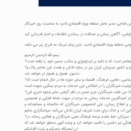
کوشی، آگاهی رسانی و صداقت در رساندن اطلاعات و اخبار قدردانی کرد
بسم الله الرحمن الرحیم
?بی شک تلاش خبرنگاران و کارکنان عرصه خبر در شکل دهی و انسجام و باروری درخت انقلاب نقشی بی بدیل و بی همتا بوده است. ادامه مسیر بالندگی نظام و کشور عزیزمان ایران نیز در سایه تلاش و همت این عناصر پاک و
دلسوز، هموار و هموار تر خواهد شد.
?کشور سربلند ایران امروز در موقعیت بسیار حساس و سرنوشت سازی قرار گرفته و کارهای بزرگ و عظیمی در حوزه های مختلف صنعت، معدن، کشاورزی، دیپلماسی، دفاعی، فرهنگ، اقتصاد و سایر حوزه ها در حال انجام است که
?دقت و سرعت عمل در اطلاع رسانی دو وجه موفقیت در جنگ روانی دشمن است که امروزه بیش از پیش تاثیر آن بر فضای رسانه‌ای کشور احساس می‌شود، لذا می طلبد خبرنگاران عزیز ضمن در نظر گرفتن سایر وجوه خبری این
اخبار امیدآفرینِ خدمات رسانی به مردم در جهت نشاط افزایی و همچنین
 و اطلاع رسانی، علی الخصوص خبرنگاران که خالصانه و مجاهدانه و
?همچنین در مقابل عظمت و بزرگی شهدای خبرنگار و بویژه خبرنگار شهید حاج محمود صارمی سر تعظیم فرود می آورم و یقین قلبی دارم که ایران عزیز با کمک سربازان خط مقدم عرصه فرهنگ یعنی خبرنگاران و فعالین رسانه، در
ان تنصرالله ینصرکم و یثبت اقدامکم