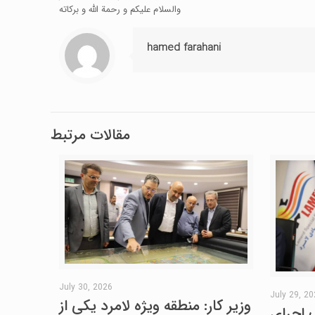
والسلام علیکم و رحمة الله و برکاته
hamed farahani
مقالات مرتبط
July 30, 2026
July 29, 2
وزیر کار: منطقه ویژه لامرد یکی از
 اجرای