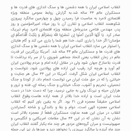
انقلاب اسلامی ایران با همه دشمنی ها و سنگ اندازی های قدرت ها و
مستکبران عالم ۴۴ ساله شد.به گزارش روابط عمومی منطقه ویژه
اقتصادی لامرد به مناسبت فرا رسیدن چهل و چهارمین سالگرد پیروزی
شکوهمند انقلاب اسلامی و تقارن آن با روز میلاد امیرالمؤمنین و روز
پدر، مهندس فتاحی مدیرعامل منطقه ویژه اقتصادی لامرد پیام تبریک
صادر کرد. يَا أَيُّهَا الَّذِينَ آمَنُوا إِن تَنصُرُوا اللَّهَ يَنصُرْكُمْ وَ يُثَبِّتْ أَقْدَامَكُمْ.ای
مؤمنان! اگر خدا را یاری کنید، خدا هم شما را یاری می کند و گام هایتان
را استوار می سازد.انقلاب اسلامی ایران با همه دشمنی ها و سنگ اندازی
های قدرت ها و مستکبران عالم ۴۴ ساله شد. آمریکا بزرگترین ابر قدرت
عالم در زمان انقلاب یعنی اتحاد جماهیر شوروی را از سر راه برداشت تا
قدرت بلامنازع جهان شود ولی در مقابل اراده امام و مردم پولادین ایران
کم آورد و هرچه کرد رقیب این اراده های پولادین شود، نتوانست و
انقلاب اسلامی ایران شکل گرفت. آمریکا در این ۴۴ سال هر جنایت و
خیانتی را که در حق ملت ایران می توانست انجام داد، از کودتا و جنگ
تحمیلی، تحریم و آشوب، جنگ خیابانی و جنگ رسانه ای، فتنه و ترور و
هزاران حیله و نیرنگ ولی به جایی نرسید، چرا که دست خدا در دست
ملت ایران است و اراده خدا بالاتر از همه اراده هاست.وقوع انقلاب
اسلامی حقیقتاً معجزه قرن ۲۱ بود. اگر به یقین باور کنیم که انقلاب
اسلامی معجزه الهی است، دوام و بقا و بالندگی و شاخه گستراندن
انقلاب در میان این همه عداوت مستکبران قطعاً از معجزه بالاتر است
نشان به آن نشان که در این ۴۴ سال مقامات امریکایی و انگلیسی و
صهیونیست و سران گروه‌های مزدور هر چند ماه یکبار گفتند انقلاب ایران
چند ماه آینده یا سالگرد پیروزی را نخواهد دید و صدها بار نیز این جمله