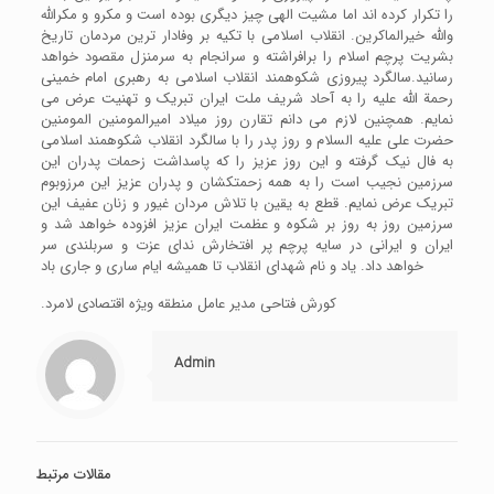
را تکرار کرده اند اما مشیت الهی چیز دیگری بوده است و مکرو و مکرالله
والله خیرالماکرین. انقلاب اسلامی با تکیه بر وفادار ترین مردمان تاریخ
بشریت پرچم اسلام را برافراشته و سرانجام به سرمنزل مقصود خواهد
رسانید.سالگرد پیروزی شکوهمند انقلاب اسلامی به رهبری امام خمینی
رحمة الله علیه را به آحاد شریف ملت ایران تبریک و تهنیت عرض می
نمایم. همچنین لازم می دانم تقارن روز میلاد امیرالمومنین المومنین
حضرت علی علیه السلام و روز پدر را با سالگرد انقلاب شکوهمند اسلامی
به فال نیک گرفته و این روز عزیز را که پاسداشت زحمات پدران این
سرزمین نجیب است را به همه زحمتکشان و پدران عزیز این مرزوبوم
تبریک عرض نمایم. قطع به یقین با تلاش مردان غیور و زنان عفیف این
سرزمین روز به روز بر شکوه و عظمت ایران عزیز افزوده خواهد شد و
ایران و ایرانی در سایه پرچم پر افتخارش ندای عزت و سربلندی سر
خواهد داد. یاد و نام شهدای انقلاب تا همیشه ایام ساری و جاری باد
.کورش فتاحی مدیر عامل منطقه ویژه اقتصادی لامرد
Admin
مقالات مرتبط