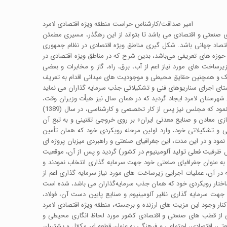
امیر صداقت/کارشناس حراست منطقه ویژه اقتصادی لامرد
 صنعتی و اقتصادی می باشد تا بتواند از این رهگذر، مسیری مطمئن
قتصاد جهانی باشد. شکل گیری مناطق ویژه اقتصادی در نظام جمهوری
وزه های تعریفی می‌باشد، بدین شرح که در مناطق ویژه اقتصادی در
ساخت های مورد نیاز اعم از آب، برق، راه، گاز و مخابرات و بعضی
ریک و همچنین حقایق محیطی و موجودیت های میدانی اقدام به تعریف
یطی شهرستان لامرد ایجاد گردید که در همان سال نیز هیأت وزیران وقت،
مصوبه‌ای بر روی خروجی خود تحت عنوان «لایحه ایجاد منطقه ویژه اقتصادی لامرد» گذاشت و جهت سیر مراحل تصویبی به مجلس شورای اسلامی ارسال نمود که مجلس نیز پس از کار تخصصی و کارشناسی، در سال (1389)
زی معادن و صنایع معدنی ایران» بر روی خروجی تقنینی و به تبع آن
ی و تشکیلاتی خود، وارد اولین مرحله رویکردی خود که همان تأمین
نمود و در این مدت، این جغرافیای صنعتی و راهبردی میزبان پروژه ای
اول تولید 300 هزار تن شمش آلومینیوم در سال یعنی معادل کل ظرفیت فعلی تولید آلومینیوم در کشور) گردید و پس از آن، موقعیت
به عنوان جغرافیای صنعتی خود جهت سرمایه گذاری انتخاب نمودند و
در آن، عملیات اجرایی زیرساخت های مورد نیاز سرمایه گذاری اعم از
جهت سرمایه گذاری نظیر آلومینیوم و صنایع پایین دست آن، فولاد،
کنار وجود این مزیت های ارزنده و برجسته، منطقه ویژه اقتصادی لامرد
یکی از قطب های صنعتی و اقتصادی کشور مورد لحاظ انگاری محیطی و
نعتی، اقتصادی، اجتماعی و فرهنگی به عنوان قطعه ای مکمّل و پشتیبان