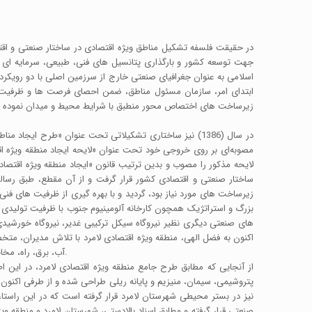
در حقیقت فلسفه تشکیل مناطق ویژه اقتصادی در ساختار صنعتی و اقت
جهت توسعه کشور و بارگذاری پتانسیل های فنی، طبیعی، سرمایه ای و
اسلامی به عنوان جغرافیای صنعتی خارج از سرزمین اصلی با دو رویک
ابتدای امر، سازمان مسئول مناطق، ضمن احصای فرصت ها و ظرفیت های
زیرساخت های اختصاص محور منطبق با شرایط محیط و میدان نموده و پ
در سال (1386) نیز ساختاری تشکیلاتی تحت عنوان «طرح ای
لایحه مذکور را مصوب و بدین ترتیب قانون «ایجاد منطقه ویژه اقتصا
ساختار صنعتی و اقتصادی کشور قرار گرفت و از آن مقطع، طبق رسالت
زیرساخت های مورد نیاز بود، گردید و با بهره گیری از ظرفیت های فنی
های صنعتی دیگری نظیر نیروگاه سیکل ترکیبی غدیر، نیروگاه خورشید
اکنون به فضل الهی، منطقه ویژه اقتصادی لامرد با تلاش مدیران، متخ
آب، برق، راه، مخابرات، گاز و گمرک تمام شده و به نوعی از دوران ساخت عبور کرده و وارد فاز جدیدی از ساختار رویکردی خود که همان جذب سرمایه‌گذاران می باشد، شده است.
از آنجایی که مطابق طرح جامع منطقه ویژه اقتصادی لامرد، در این 
پتروشیمی، سیمان، منیزیم و پایانه ریلی طراحی شده و از طرفی اکنون ا
نیز در بستر محیطی شهرستان لامرد قرار گرفته است که در این راست
صنعتی قرار گرفته و مطابق اسناد بالادستی، شهرستان لامرد و منطقه وی