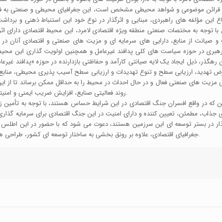
از قرائن موضوعی و شواهد محیطی مشخص است، این جغرافیای محیطی و صنعتی به فض
ماع این مؤلفه های راهبردی، مبنایی و اثرگذار در نوع خود این استنباط ذهنی و بر
 با توجه به مختصات صنعتی منطقه ویژه اقتصادی لامرد، این محیط اقتصادی دارای اثرا
ت و صیانت از منابع، دارایی های سرمایه ای و مزیت های صنعتی و اقتصادی آنان در 
رهبری در حوزه سیاست های کلی پدافند غیرعامل و همچنین اولویت گذاری این محیط ا
ن رهگذر، ذیل ایجاد یک لایه صیانتی کارآمد و حفاظتی بازدارنده در حوزه «پدافند غی
رض تهدید، ارزیابی سطح و تنوع تهدیدات و ارزیابی سطح آسیب پذیری محیطی، منابع ت
زیت های صنعتی فعال و در حال احداث در محیط را به حداقل ممکن برساند تا از این 
روند فعالیتی صنایع، افزایش ضریب ایمنی و امنیتی محیط و ارتقای ضریب پایداری و تداوم فعالیتی صنایع را فراهم آورد.
ین که در واقع افسران جنگ اقتصادی در این شرایط حساس هستند، با توجه به تأمین ز
 جذاب، مطمئن، تعیین کننده و دارای امنیت در این جنگ اقتصادی برای سرمایه گذاری 
رگذار در بستر توسعه ای این سرزمین هستند، دعوت می شود که با حضور در این اطل
جغرافیای اقتصادی، علاوه بر رونق بخشی به ساختار توسعه ای کشور، طراحی های خباثت آلود دشمنان این نظام، انقلاب و ملت شریف را خنثی نمایند.