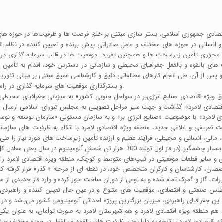
صادی جمهوری اسلامی، بستر سازی مبتنی بر خلق فرصت ها و ظرفیت‌ها در حوزه های
 انسانی در حوزه های مختلف و عامل صادراتی پیش برنده و تعیین کننده در نظام ا
رد محوری تأمین زیرساخت ها و همچنین تعریف موقعیت ها در قالب سرمایه گذاری در ح
 بالقوه و بالفعل جغرافیای محیطی و سازمانی در دسترس خود، اقدام به تأمین زیر
س از آن، طی انجام کارهای مطالعاتی دقیق و کارشناسی عمیق مبتنی بر مبانی تئو
و بسترگذاری موقعیت های سرمایه گذاری در راستای اجرای سناریوهای فنی و تشکیلاتی جذب سرمایه گذاران می نماید.
جاد مناطق ویژه اقتصادی صنایع انرژی‌بر در سواحل جنوبی کشور» به میزبانی جغرافیای مح
دی لامرد» با موضوعیت «صنایع انرژی بر» و به سازمان مسئولی «سازمان توسعه و نوسا
 تعریفی و ابلاغی جدید، منطقه ویژه اقتصادی لامرد با اتکاء به ظرفیت های سازمان
، مالی، انسانی و محیطی، فرآیند عظیم و ارزنده تأمین زیرساخت های مورد نیاز را طی 
بزرگ و استراتژیک همچون کارخانه آلومینیوم جنوب با ظرفیت تولیدی بسیار چشمگیر (در فاز 
ی و سایر قطعات موقعیتی در تیپ‌های متوسط و کوچک، منطقه ویژه اقتصادی لامرد را 
صصان، کارشناسان و کارگران متخصص خود، در نقطه ای از مرحله « گذر» قرار گرفته که 
اطلس صنعتی و اقتصادی، موقعیت های متنوع و در عین حال تعیین کننده و راهبردی 
ین جغرافیای راهبردی، میزبان بزرگترین پروژه احداثی آلومینیومی کشور می‌باشد و در 
ا، هم منطقه ویژه اقتصادی لامرد و هم شهرستان لامرد به صورت توأمان، به عنوان 
ژه اقتصادی لامرد با توجه به دارا بودن ظرفیت های بالقوه و بالفعل در حوزه مختلف ص