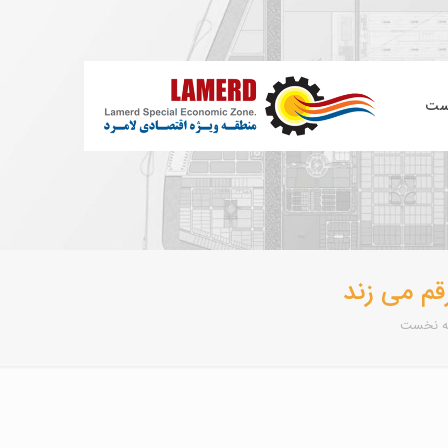
ست
قم می زند
 نخست