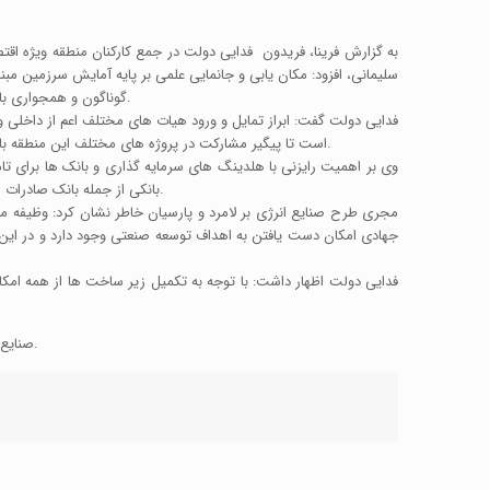
به گزارش فرینا، فریدون فدایی دولت در جمع کارکنان منطقه ویژه اقت
سلیمانی، افزود: مکان یابی و جانمایی علمی بر پایه آمایش سرزمین مب
گوناگون و همجواری با کانون های انرژی در مقایسه با دیگر مراکز صنعتی، استقرار بنگاه های بزرگ تولیدی را در این قطب مهم مقرون به صرفه و ملازم با کاهش هزینه ها کرده است.
فدایی دولت گفت: ابراز تمایل و ورود هیات های مختلف اعم از داخلی
است تا پیگیر مشارکت در پروژه های مختلف این منطقه باشند و سیاست مدیریت منطقه نیز همراستا با مدیریت ارشد ایمیدرو تسهیل و هماهنگی برای تحقق و برآوردن درخواست های متقاضیان سرمایه گذاری است.
وی بر اهمیت رایزنی با هلدینگ های سرمایه گذاری و بانک ها برای تام
بانکی از جمله بانک صادرات ایران موفق به تامین سرمایه اولیه شد و این موضوع با توجه به سیاست های دولت و رویکرد مطلوب رییس محترم بانک مرکزی کماکان می تواند مد نظر باشد.
مجری طرح صنایع انرژی بر لامرد و پارسیان خاطر نشان کرد: وظیفه می 
جهادی امکان دست یافتن به اهداف توسعه صنعتی وجود دارد و در این ع
فدایی دولت اظهار داشت: با توجه به تکمیل زیر ساخت ها از همه ام
صنایع پایین دست آلومینیوم، ساخت نیروگاه های تولید برق و صنایع تولید بنزین در اولویت متقاضیان سرمایه گذاری در منطقه ویژه اقتصادی لامرد اعلام شده است.