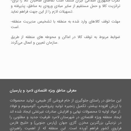
-گمرک جمهوری اسلامی ایران مکلف است تقاضای صاحبان کالا را برای
ترانزیت کالا و حمل مستقیم از سایر مبادی ورودی به مناطق، پذیرفته و
تسهیلات لازم را از این جهت فراهم نماید.
-مهلت توقف کالاهای وارد شده به منطقه با تشخیص مدیریت منطقه
است.
ضوابط مربوط به توقف کالا در اماکن و محوطه های منطقه از طریق
سازمان تعیین و اعمال می‌گردد.
معرفی مناطق ویژه اقتصادی لامرد و پارسیان
این مناطق در راستای جلوگیری از خام فروشی گاز طبیعی، تولید محصولات
با ارزش افزوده بیشتر، تکمیل زنجیره تولید پتروشیمی، آلومینیوم و فولاد
از مواد اولیه تا محصولات نهایی و افزایش صادرات غیرنفتی ایجاد شده اند.
ایجاد منطقه ویژه اقتصادی در شهرستان لامرد ظرفیت جدید و مطلوبی را
در نزدیکی بزرگترین مخزن گازی جهان (پارس جنوبی) و خلیج فارس
فراروی کشور فراهم آورده است. این منطقه که از اهمیت راهبردی