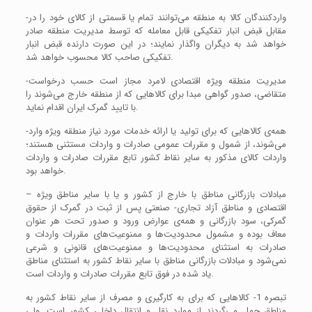
-واردکنندگان کالا به منطقه می‌توانند تمام یا قسمتی از کالای خود را در
مقابل قبض انبار تفکیکی قابل معامله که توسط مدیریت منطقه صادر
خواهد شد به دیگران واگذار نمایند؛ در این صورت دارنده قبض انبار
تفکیکی صاحب کالا محسوب خواهد شد.
-مدیریت منطقه ویژه اقتصادی لامرد مجاز است حسب درخواست
متقاضی، صدور گواهی مبدا برای کالاهایی که از منطقه خارج می‌شوند را
با تایید گمرک ایران اقدام نماید.
-همه‌ی کالاهایی که برای تولید یا ارائه خدمات مورد نیاز منطقه ویژه وارد
می‌شوند، از شمول و مقررات عمومی صادرات و واردات مستثنی هستند؛
واردات کالای مذکور به سایر نقاط کشور تابع مقررات صادرات و واردات
خواهد بود.
– مبادلات بازرگانی مناطق با خارج از کشور و یا با سایر مناطق ویژه
اقتصادی و مناطق آزاد تجاری- صنعتی پس از ثبت در گمرک از حقوق
گمرکی، سود بازرگانی و همه‌ی عوارض ورود و صدور تحت هر عنوان
معاف بوده و مشمول محدودیت‌ها و ممنوعیت‌های مقررات واردات و
صادرات به استثنای محدودیت‌ها و ممنوعیت‌های قانونی و شرعی
نمی‌شود و مبادلات بازرگانی مناطق با سایر نقاط کشور به استثنای مناطق
یاد شده در فوق تابع مقررات صادرات و واردات است.
تبصره 1- کالاهایی که برای به کارگیری و مصرف از سایر نقاط کشور به
مناطق حمل می‌گردند از موارد نقل و انتقال داخلی کشور است. ولی