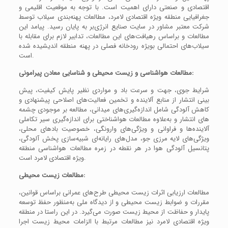
اقتصادی و صنعتی دارای اهمیت است. با توجه به موقعیت اقلیمی و
جغرافیایی منطقه ویژه اقتصادی لامرد، مطالعات پهنه‌بندی سیلاب توسط
شرکت معتبر مشاور در سایت صنایع انرژی‌بر به پایان رسید. پیامد این
مطالعات و براساس رهیافت‌های این مطالعات، تدابیر لازم برای مقابله با
سیلاب‌های احتمالی بویژه رودخانه فصلی در پهنه منطقه اندیشیده شده
است.
مطالعات هواشناسی و زیست محیطی و شناسایی معادن پیرامونی:
شرایط جوی، جهت و سرعت باد و مواردی نظیر پایش کیفیت، پیش
بینی انتشار از منابع آلاینده و تخمین فعالیت‌های اصلاحی پیشنهادی و
کاهش آلودگی شامل اندازه‌گیری‌های میدانی، مطالعه بر موجودی چشمه
های انتشار و به‌علاوه مطالعات هواشناختی برای اندازه‌گیری سیر تکاملی
آلاینده‌ها و فراوانی و ویژگی‌های وارونگی، خصوصیت بادهای محلی،
ویژگی‌های لایه مرزی جو، مدل‌های رایانه‌ای شبیه‌سازی پخش آلودگی،
پتانسیل آلودگی هوا در هر نقطه در زمره مطالعات هواشناسی منطقه
ویژه اقتصادی لامرد است.
مطالعات زیست محیطی:
مطالعات ارزیابی اثرات زیست محیطی طرح‌های عمرانی براساس قوانین،
مقررات و ضوابط زیست محیطی و از دیدگاه ملی به‌منظور حفظ توسعه
پایدار و حفاظت از محیط زیست صورت می‌گیرد. در این راستا در منطقه
ویژه اقتصادی لامرد نیز مطالعات مرتبط با الزامات محیط زیست اجرا