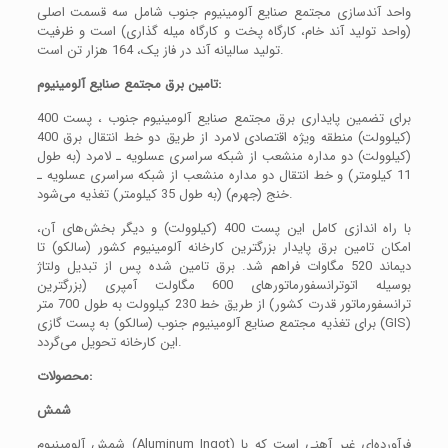
واحد آندسازی مجتمع صنایع آلومینیوم جنوب شامل سه قسمت اصلی
(واحد تولید آند خام، کارگاه پخت و کارگاه میله گذاری) است و ظرفیت
تولید سالیانه آند در فاز یک، 164 هزار تن است.
تامین برق مجتمع صنایع آلومینیوم:
برای تضمین پایداری برق مجتمع صنایع آلومینیوم جنوب ، پست 400
(کیلوولت) منطقه ویژه اقتصادی لامرد از طریق دو خط انتقال برق 400
(کیلوولت) دو مداره منشعب از شبکه سراسری عسلویه ـ لامرد (به طول
11 کیلومتر) و خط انتقال دو مداره منشعب از شبکه سراسری عسلویه ـ
خنج (جهرم) (به طول 35 کیلومتر) تغذیه می‌شود.
با راه اندازی کامل این پست 400 (کیلوولت) و دیگر بخش‌های آن،
امکان تامین برق پایدار بزرگترین کارخانه آلومینیوم کشور (سالکو) تا
دیماند 520 مگاوات فراهم شد. برق تامین شده پس از تبدیل ولتاژ
بوسیله اتوترانسفورماتورهای 600 مگاولت آمپری (بزرگترین
ترانسفورماتور قدرت کشور) از طریق خط 230 کیلوولت به طول 700 متر
برای تغذیه مجتمع صنایع آلومینیوم جنوب (سالکو) به پست گازی (GIS)
این کارخانه تحویل می‌گردد.
محصولات:
شمش
شمش آلومینیوم (Aluminum Ingot) فرآورده‌ای غیر آهنی است که با