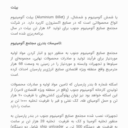
بیلت
بیلت آلومینیوم (Aluminium Billet) یا شمش آلومینیوم و شمشال، از
انواع محصولاتی است که در صنایع اکستروژن کاربرد دارد. در شرکت
مجتمع صنایع آلومینیوم جنوب برای تولید ۸۶ هزار تن بیلت در سال
برنامه‌ریزی شده است.
تاسیسات بندری مجتمع آلومینیوم:
مجتمع صنایع آلومینیوم جنوب به منظور دپو و انبار کردن مواد اولیه
موردنیاز برای فرآیند تولید و صادرات محصولات نهایی، مجموعه‌ای از
سیلوها و تجهیزات وابسته و موردنیاز را در زمینی به وسعت 68 هزار
مترمربع واقع منطقه ویژه اقتصادی صنایع انرژی‌بر پارسیان احداث کرده
است.
اسکله شماره ۵ بندر پارسیان که تامین مواد اولیه و صادرات محصولات
تولیدی کارخانه آلومینیوم جنوب (واقع در منطقه ویژه اقتصادی لامرد) از
این اسکله خواهد بود نیز توان پهلوگیری کشتی‌های با ظرفیت ۷۰ هزار
تن و حمل آلومینای فله، کک نفتی و قیر با ظرفیت تخلیه ۱۰۰۰ تن بر
ساعت را دارد.
تجهیزات نصب شده مجتمع صنایع آلومینیوم جنوب در بندر پارسیان به
منظور تخلیه آلومینا و کک به ظرفیت تخلیه 28 هزار تن بر ساعت
(شامل دو دستگاه ship unloader به ظرفیت هر دستگاه 500 تن بر