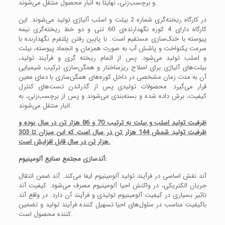
و برچسب‌زنی، نهایتا به انبار محصول منتقل می‌شوند.
در کارگاه ریخته‌گری شماره 2 بیلت و اسلب آلیاژی تولید می‌شوند. این
کارگاه دارای 4 کوره نگهدارنده‌ی 60 تنی و دو خط ریخته‌گری نیمه
پیوسته با خنک‌سازی مستقیم است. با پایین رفتن پلتفرم نگهدارنده با
سرعت یکنواخت و پاشش آب به صورت همزمان و انجماد پیوسته، بیلت
و اسلب تولید می‌شود. پس از اتمام ریخته گری و فرآیند تولید،
بیلت‌های آلیاژی برای اصلاح ریزساختار و همگن‌سازی ترکیب شیمیایی
آن به مدت زمان مشخصی در داخل کوره‌های همگن‌سازی با دمای معین
قرار می‌گیرد. محصولات تولیدی پس از گذراندن تست‌های کنترل
کیفیت، برش داده شده و بسته‌بندی می‌شوند و پس از برچسب‌زنی، به
انبار منتقل می‌شوند.
ظرفیت تولید اسلب و بیلت به ترتیب 70 و 86 هزار تن در سال بوده و
ظرفیت تولید شمش 144 هزار تن در سال است که این میزان تا 303
هزار تن در سال قابل افزایش است.
آندسازی مجتمع صنایع آلومینیوم:
آند نقش اساسی در فرآیند تولید آلومینیوم ایفا می‌کند. آند ضمن انتقال
جریان الکتریکی، در واکنش احیا آلومینیوم مصرف می‌شود. کیفیت آند
تاثیر بسیاری در کیفیت آلومینیوم تولیدی و فرآیند آن دارد. در واقع آند
باکیفیت مناسب در سلول‌های احیا تسهیل کننده فرآیند تولید و تضمین
کننده محصول است.