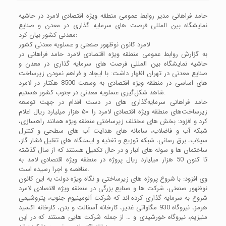
حامد فراهانی مدیر روابط عمومی منطقه ویژه اقتصادی لامرد در حاشیه
نمایشگاه بین المللی فرصت های سرمایه گذاری در معدن و صنایع
معدنی کشور بیان کرد:
لامرد کانون نوظهور صنعتی و عسلویه معدنی کشور
به گزارش روابط عمومی منطقه ویژه اقتصادی لامرد حامد فراهانی در
حاشیه نمایشگاه بین المللی فرصت های سرمایه گذاری در معدن و
صنایع معدنی در تهران اظهار داشت: با ایجاد و فراهم نمودن زیرساخت
های اساسی در منطقه ویژه اقتصادی به وسعت 8500 هکتار در لامرد
شاهد شکل‌گیری عسلویه معدنی در جنوب کشور هستیم.
حامد فراهانی سرمایه‌گذاری های در دست اقدام در جهت توسعه
زیرساخت‌های منطقه ویژه اقتصادی لامرد را ۵۰ هزار میلیارد ریال اعلام
کرد و افزود: بخش های مختلف زیرساختی منطقه ویژه همانند راهسازی،
شبکه آب و فاضلاب، سامانه های هدایت آب های سطحی و کنترل
سیلاب، برق رسانی، شبکه توزیع و تغذیه و ایستگاه های تقلیل فشار گاز،
ساختمان ها و سوله های انبار و در حال تکمیل هستند که از سال گذشته
تا کنون 50 هزار میلیارد ریال پروژه در منطقه ویژه اقتصادی لامد به
مناقصه و اجرا رسیده است.
وی افزود: با شروع پروژه های زیرساختی و نگاه ویژه دولت به این کانون
نوظهور صنعتی، شرکت ها و صنایع بزرگی در منطقه ویژه اقتصادی لامرد
شروع به سرمایه گذاری کرده اند که شرکت آلومینیوم جنوب، پتروشیمی
هرمز، نیروگاه 930 مگاواتی غدیر، کارخانه آسفالت و بتن، کارخانه اکسید
منیزیم، نیروگاه خورشیدی و … از جمله شرکت هایی هستند که در این