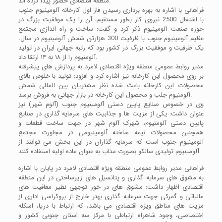
منطقه اقتصادی حضور پیدا کرده اند.
فراهانی با اشاره به بهره برداری رسیدن فاز اول کارخانه آلومینیوم جنوب
با اشتغال 2500 نیروی کار بطور مستقیم، آن را یک موفقیت بزرگ در
حوزه صنعت آلومینیوم ذکر کرد و گفت: ساخت و راه اندازی مجتمع
عظیم آلومینیوم جنوب با ظرفیت 300 هزارتن شمش آلومینیوم در سال،
یک ظرفیت و موفقیت بزرگ در کشور بود که رتبه جهانی ایران در تولید
آلومنیوم را از ۱۸ به ۱۴ ارتقا داد.
مدیر روابط عمومی منطقه ویژه اقتصادی لامرد به پردازش های پیشرفته
بر روی محصول این کارخانه نیز اشاره کرد و افزود: تولید با خلوص بالای
محصولات این کارخانه باعث شده نظر مشتریان بین المللی شمش
آلومنیوم جلب و محصول این کارخانه در بازار جهانی به فروش برسد.
وی در خصوص صنایع پایین دستی آلومینیوم جنوب (آلوم شهر) نیز
عنوان داشت: یکی از مزیت ها و جذابیت های سرمایه گذاری در صنایع
پایین دستی آلومنیوم، شهرک آلوم شهر در جهت ساخت قطعات و
همچنین محصولات نیمه ساخته آلومینیومی در مجاورت مجتمع
آلومینیوم جنوب است که سرمایه گذاران در این بخش می توانند از
آلومینیوم تولیدی سالکو بصورت مذاب به عنوان ماده اولیه استفاده کنند.
فراهانی مدیر روابط عمومی منطقه ویژه اقتصادی لامرد در پایان با اشاره
به مشوق های سرمایه گذاری و پتانسیل های زیرساختی در این منطقه
اقتصادی اظهار داشت: مشوق های در خور توجهی نظیر معافیت های
مالیاتی و گمرکی جهت سرمایه گذاری بهتر خارج از بروکراسی اداری از
مزیت های مناطق ویژه اقتصادی می باشد، که ارتباط با دریا، اسکله
اختصاصی، وجود شاهراه ارتباطی با مرکز سه استان جنوبی کشور و