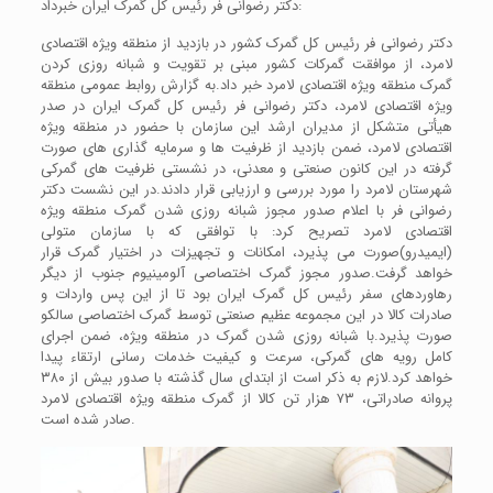
دکتر رضوانی فر رئیس کل گمرک ایران خبرداد:
دکتر رضوانی فر رئیس کل گمرک کشور در بازدید از منطقه ویژه اقتصادی
لامرد، از موافقت گمرکات کشور مبنی بر تقویت و شبانه روزی کردن
گمرک منطقه ویژه اقتصادی لامرد خبر داد.به گزارش روابط عمومی منطقه
ویژه اقتصادی لامرد، دکتر رضوانی فر رئیس کل گمرک ایران در صدر
هیأتی متشکل از مدیران ارشد این سازمان با حضور در منطقه ویژه
اقتصادی لامرد، ضمن بازدید از ظرفیت ها و سرمایه گذاری های صورت
گرفته در این کانون صنعتی و معدنی، در نشستی ظرفیت های گمرکی
شهرستان لامرد را مورد بررسی و ارزیابی قرار دادند.در این نشست دکتر
رضوانی فر با اعلام صدور مجوز شبانه روزی شدن گمرک منطقه ویژه
اقتصادی لامرد تصریح کرد: با توافقی که با سازمان متولی
(ایمیدرو)صورت می پذیرد، امکانات و تجهیزات در اختیار گمرک قرار
خواهد گرفت.صدور مجوز گمرک اختصاصی آلومینیوم جنوب از دیگر
رهاوردهای سفر رئیس کل گمرک ایران بود تا از این پس واردات و
صادرات کالا در این مجموعه عظیم صنعتی توسط گمرک اختصاصی سالکو
صورت پذیرد.با شبانه روزی شدن گمرک در منطقه ویژه، ضمن اجرای
کامل رویه های گمرکی، سرعت و کیفیت خدمات رسانی ارتقاء پیدا
خواهد کرد.لازم به ذکر است از ابتدای سال گذشته با صدور بیش از ۳۸۰
پروانه صادراتی، ۷۳ هزار تن کالا از گمرک منطقه ویژه اقتصادی لامرد
صادر شده است.