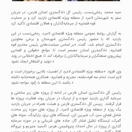
سید محمد رجایی‌نسب، رئیس کل دادگستری استان فارس، در جریان
سفر به شهرستان لامرد از منطقه ویژه اقتصادی بازدید کرد و بر حمایت
قوه قضاییه از سرمایه‌گذاران و فعالان اقتصادی تأکید کرد.
به گزارش روابط عمومی منطقه ویژه اقتصادی لامرد، رجایی‌نسب در این
بازدید که با حضور رئیس دادگستری شهرستان و برخی معاونین
دادگستری انجام شد، گفت:
«بر اساس سیاست‌های رئیس محترم قوه
قضاییه، دادگستری استان مصمم است تا موانع حقوقی و قضایی
پیش‌روی صنعتگران و سرمایه‌گذاران را برطرف کند تا هیچ اختلالی در روند
تولید و اشتغال ایجاد نشود.»
وی افزود:
«منطقه ویژه اقتصادی لامرد از اهمیت بالایی برخوردار است و
لازم است تمام سه قوه،مقننه، مجریه و قضاییه، همکاری همه‌جانبه داشته
باشند تا این منطقه با رکود مواجه نشود.»
رئیس کل دادگستری استان فارس در ادامه از پروژه های زیر ساختی و
سرمایه گذاری بازدید نموده و از نزدیک در جریان روند فعالیت پروژه ها
قرار گرفتند. رییس کل دادگستری فارس و هیئت همراه در جریان بازدید
یک روزه از منطقه ویژه اقتصادی لامرد، از پروژه های حوزه زیر ساخت
شامل فضای سبز، آب شیرین کن، ایستگاه های برق، پارکینگ، سوله های
گمرک، ایستگاه تقلیل فشار گاز، جاده های شریانی و در حوزه سرمایه
گذاری از پروژه در حال احداث پتروشیمی هرمز، اکسید منیزیم و نیروگاه
۹۱۳ مگاواتی غدیر انرژی لامرد و در پایان از مجتمع آلومینیوم جنوب