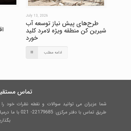
July 13, 2026
طرح‌های پیش نیاز توسعه آب
اق
شیرین کن منطقه ویژه لامرد کلید
خورد
ادامه مطلب
تماس مستقی
شما عزیزان می توانید سوالات و نقطه نظرات خود را ا
طریق تماس با دفتر مرکزی: 22179685- 021 با ما
بگذاری