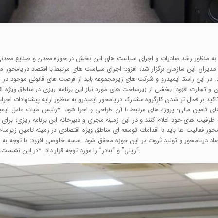
رو به منظور رشد صادرات و اجرای سیاست های این بخش در حوزه معدن و صنایع معدنی
 مدیران این سازمان برگزار شد؛ افزود: اجرای سیاست های مرتبط با اقتصاد دریامحور 
در این راستا ایمیدرو و شرکت های زیرمجموعه باید از فرصت های قانونی موجود در ز
و تجارت افزود: بخشی از زیرساخت های مورد نیاز این برنامه ریزی در مناطق ویژه اق
 تاکید بر فعال تر شدن کارگروه مشترک دریامحور ایمیدرو به منظور ارایه پیشنهادات اجرا
ی تامین مالی؛ پروژه های مرتبط با آن طراحی و اجرا شود. *رئیس هیات عامل ایم
ه ظرفیت های خود اعلام کنند و در این زمینه مجری و دبیرخانه این برنامه ریزی؛ برای
ریامحور فعالیت ها باید با اقدامات توسعه ای مناطق ویژه اقتصادی در زمینه تامین زیر
اقتصاد دریامحور و تولید ثروت در این حوزه محقق شود. سمیه خلوصی افزود: با توجه ب
“ریلی” و “بنادر” را مورد توجه قرار داد. *در این نشست، مهندس فتاحی مدیرعامل منطقه ویژه اقتصادی لامرد نیز حضور داشتند.