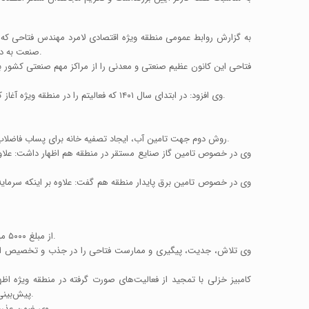
به گزارش روابط عمومی منطقه ویژه اقتصادی لامرد مهندس فتاحی که 
صنعت به دست کارگران می‌چرخد و غفلت از انجام وظیفه باعث طمع دشمنان خواهد شد و در مذاکرات مباحثات و مجادلات به عنوان برگ برنده از آن استفاده خواهند کرد.
فتاحی این کانون عظیم صنعتی و معدنی را از مراکز مهم صنعتی کشور بر
وی افزود: در ابتدای سال ۱۴۰۱ که فعالیتم را در منطقه ویژه آغاز کردم بودجه عمرانی منطقه ۴۰۰ میلیارد تومان بود، با تلاش شبانه روزی همه کارکنان این مبلغ بودجه عمرانی در سال ۱۴۰۳ به افزون بر ۶۰۰۰ میلیارد تومان رسید.
روش دوم جهت تامین آب، ایجاد تصفیه خانه برای پساب فاضلاب شهریست که هم به نفع شهر و هم منطقه ویژه است که در حال پیگیری موضوع هستیم. و سومین مسیر خرید آب از آبفاست که تا حدود زیادی پیش رفتیم.
وی در خصوص تامین برق پایدار منطقه هم گفت: علاوه بر اینکه سرمایه
از مبلغ ۵۰۰۰ میلیارد تومان اعتباری که ایمیدرو برای طرح‌های عمرانی اش مصوب کرده چیزی در حدود ۲۰۰۰ میلیارد تومان به منطقه ویژه اقتصادی لامرد تخصیص یافته است.
پیش‌بینی شده ۱۶۰۰ میلیارد تومان آن هزینه شده و ۴۰۰ هزار میلیارد تومان هم در واقع تعهدات ایجاد شده و پرداخت نشده هست که ما مکلف به پرداخت آن هستیم.
وی ضمن عذرخواهی از پیمانکاران و مشاورین طرح‌های عمرانی منطقه، اظهار امیدواری کرد که تا پایان اردیبهشت ماه پرداخت‌های مربوط به پیمانکاران طرح هم انجام شود.