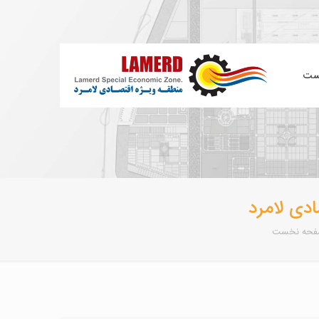
ست
دی لامرد
حه نخست