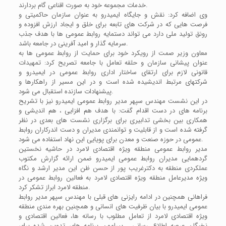
خدمات مجموعه خود به صورت اقناعی گام بردارند.
وی اضافه کرد: نقش و جایگاه ایمیدرو به عنوان سازمان حاکمیتی و
فرصت هایی که در شرکت های تابعه برای خلق و ایجاد ارزش افزوده و
رونق تولید ملی دارد می تواند دستمایه روابط عمومی ها با هدف جذب
سرمایه گذار و امید آفرینی در جامعه باشد.
معاون وزیر صمت از رویکرد خود برای حمایت از روابط عمومی ها به
عنوان پیشانی سازمان و حلقه تعامل با جامعه تصریح کرد: تمهیدات
قانونی لازم برای ارتقای ساختار اداری روابط عمومی در ایمیدرو و
شرکتهای مرتبط اندیشیده شده است و در این مسیر از راهکارها و
پیشنهادات سازنده استقبال می شود.
در این نشست مهندس سپهر مدیر روابط عمومی ایمیدرو نیز با تشریح
برنامه های در دست اقدام گفت: با هدف هم افزایی ، هم اندیشی و
همکاری بین بخشی تدابیری برای برگزاری نشست های بعدی در نظر
گرفته شده است و از قابلیت و توانمندی مدیران و دست اندرکاران روابط
عمومی در حوزه صنعت و معدن برای پویایی این نهاد استفاده می شود.
مدیر روابط عمومی منطقه ویژه اقتصادی لامرد در حاشیه نخستین
گردهمایی مدیران روابط عمومی ایمیدرو ضمن ارائه گزارش مکتوب
عملکردی منطقه به دکترغریب پور از حسن ظن این مدیر ارشد و نگاه
ویژه مدیرعامل منطقه ویژه اقتصادی لامرد به فعالین روابط عمومی در
منطقه لامرد ابراز تشکر کرد.
فراهانی همچنین در ادامه رایزنی های قبلی با مهندس سپهر مدیر روابط
عمومی ایمیدرو با بیان ظرفیت های انسانی و همچنین بهره مندی منطقه
ویژه اقتصادی لامرد از تعامل مطلوب با رسانه ها، فعالین اقتصادی و
نخبگان عرصه اطلاع رسانی ، پیرامون برنامه های تدوین شده برای