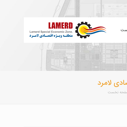
ست
ادی لامرد
فحه نخست