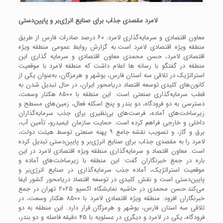
لامرد مقصدی جذاب برای صنایع انرژی‌بر و پایین‌دستی
معاون اقتصادی و سرمایه‌گذاری لامرد: ۶۰ درصد صادرات فارس از طریق
منطقه ویژه اقتصادی لامرد است.به گزارش روابط عمومی منطقه ویژه
اقتصادی لامرد، حسن محمدی معاون اقتصادی و سرمایه گذاری این
منطقه در گفتگو با رسانه ها اعلام داشت که منطقه لامرد با موقعیت
استراتژیک در تلاقی سه استان فارس، بوشهر و هرمزگان، به‌عنوان یکی از
کانون‌های کلیدی توسعه اقتصاد دریا‌محور ایران، در حال تبدیل شدن به
قطب سرمایه‌گذاری صنعتی است. این منطقه با ۸۵۰۰ هکتار وسعت،
دسترسی به دو فرودگاه، دو بندر و پنج اسکله فعال، زمین‌های مسطح و
زیرساخت‌های آماده، فرصت‌های بی‌نظیری برای جذب سرمایه‌گذاران
داخلی و خارجی فراهم کرده است. حمایت سازمان ایمیدرو، تأمین آب،
برق و گاز، و تصویب نقشه جامع ۹ پهنه صنعتی توسط هیئت دولت،
لامرد را به مقصدی جذاب برای صنایع انرژی‌بر و پایین‌دستی تبدیل کرده
است. معاون اقتصاد و سرمایه‌گذاری منطقه ویژه اقتصادی لامرد در این
باره در جمع خبرنگاران گفت: این منطقه با زیرساخت‌های آماده و
موقعیت استراتژیک، آماده جذب سرمایه‌گذاری در صنایع انرژی‌بر و
پایین‌دستی است و نقش کلیدی در توسعه اقتصاد دریا‌محور کشور ایفا
می‌کند.حسن محمدی در حاشیه نمایشگاه اکسپو ۲۰۲۵ تهران در جمع
خبرنگاران افزود: منطقه ویژه اقتصادی لامرد با ۸۵۰۰ هکتار وسعت، در
تلاقی سه استان فارس، بوشهر و هرمزگان قرار دارد. این منطقه به دو
فرودگاه، یکی در لامرد و دیگری در عسلویه با ۴۵ دقیقه فاصله و دو بندر،