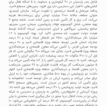
شامل بندر پارسیان در ۶۰ کیلومتری و عسلویه، با ۵ اسکله فعال برای
کشتی‌های ۷۰هزار تنی دسترسی دارد.وی افزود: زمین‌های مسطح لامرد،
پدافند غیرعامل و اقتصاد دریا‌محور را تقویت می‌کند. سازمان ایمیدرو،
متولی منطقه، سالانه ۲۰۰۰ میلیارد تومان برای زیرساخت‌ها هزینه
می‌کند؛ آب، برق و گاز تأمین شده و زمین آماده است. نقشه جامع ۹
پهنه صنعتی، شامل آلومینیوم، فولاد، پتروشیمی، سیمان، مس، منیزیم،
صنایع پشتیبان، نیروگاهی و انرژی تجدیدپذیر، تیرماه گذشته توسط
هیئت دولت تصویب شد.محمدی تاکید کرد: پهنه آلومینیوم با ۱.۲
میلیارد دلار سرمایه‌گذاری، ۲۵۰۰ نفر اشتغال ایجاد کرده و ۶۰ درصد
صادرات استان فارس توسط منطقه ویژه اقتصادی لامرد و ۷۰ درصد
بودجه عمرانی فارس را تأمین می‌کند.معاون اقتصادی و سرمایه‌گذاری
منطقه ویژه اقتصادی لامرد، یادآور شد: نیروگاه ۹۰۰ مگاواتی غدیر، که فاز
اول آن با ۳۰۰ مگاوات ۷۰ درصد پیشرفت دارد، ناترازی انرژی را کاهش
می‌دهد. لامرد ۱۸ درصد گاز شیرین کشور را از ۱۰۲ چاه تأمین می‌کند و با
۵ میلیون مترمکعب گاز روزانه، قابلیت افزایش به ۲۷ میلیون مترمکعب
را دارد.معاون اقتصاد و سرمایه‌گذاری منطقه ویژه اقتصادی لامرد اظهار
داشت: دو پتروشیمی در پهنه ۵۰۰ هکتاری، محصولات خود را به اربیل
عراق صادر می‌کنند و زنجیره ارزش در حال توسعه است. تفاهم‌نامه با
NPC برای تأمین آب پنجم کشور در جریان است. زمین‌های مسطح
لامرد، هزینه تولید پتروشیمی را ۳۰ درصد کاهش می‌دهد.وی ادامه داد:
پروژه آبرسانی از خلیج‌فارس، راه‌آهن به پارسیان و دسترسی به شبکه
ریلی نیز در بحث انتقال دریا محور در حال پیگیری است.محمدی با بیان
اینکه در پایین‌دست آلومینیوم، که ۵۴ درصد آن خام‌فروشی می‌شود، ۱۰
قرارداد Fs با دانشگاه خواجه نصیر برای تولید ورق بسته‌ایم، خاطرنشان