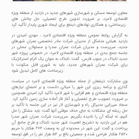
معاون توسعه مسکن و شهرسازی شهرهای جدید در بازدید از منطقه ویژه
اقتصادی لامرد، بر ضرورت تدوین طرح تفصیلی، حل چالش های
زیرساختی، و همکاری نهادهای ذینفع برای ایجاد شهری پایدار تأکید کرد.
به گزارش روابط عمومی منطقه ویژه اقتصادی لامرد ، مهدی امیدی در
بازدید هیئتی متشکل از مدیران شرکت مادر تخصصی عمران شهرهای
جدید، سرپرست و مدیران شرکت عمران صدرا و مسئولان محلی در
جلسه جمع بندی در منطقه ویژه اقتصادی لامرد، در خصوص پروژه شهر
جدید تابناک در جنوب فارس، گفت: تابناک به عنوان یک الزام استراتژیک
برای شرکت عمران شهرهای جدید، باید به شهری قابل سکونت با
زیرساخت های کامل تبدیل شود.
وی مشارکت ذینفعان از جمله منطقه ویژه اقتصادی لامرد در سیاست
گذاری و برنامه ریزی این شهر را حیاتی دانست و بر احصای نیازهای
منطقه ویژه اقتصادی و هم افزایی با شهر لامرد تأکید کرد.امیدی همچنین
بر ضرورت تصویب طرح تفصیلی و آغاز فاز آماده سازی زمین تأکید کرد.
سجاد میرزایی مدیرکل راه و شهرسازی لار نیز در این جلسه با تأکید بر
حل ریشه ای مشکلات به جای حذف موقتی آنها گفت: باید مشکل را حل
کنیم، نه اینکه آن را نادیده بگیریم. سرپرست شرکت عمران شهر صدرا
هم در این بازدید به تشریح اهمیت شهر جدید تابناک و طرح جامع آن
پرداخت و گفت: این شهر در محدوده ای به وسعت ۶۷۴ هکتار با حریم
۲۵۲۰ هکتار طراحی شده و جمعیتی بالغ بر ۵۴ هزار نفر را در افق توسعه