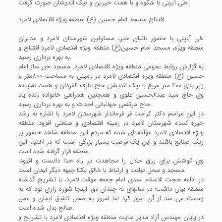
طی آیینی با شکوه و با همت خیرین و نیک اندیشان صورت گرفت:
افتتاح مسجد امام حسین (ع) منطقه ویژه اقتصادی لامرد
طی آیینی با حضور بانیان خیر، مسئولین شهرستان لامرد و مدیران
منطقه ویژه، مسجد امام حسین‌(ع) منطقه ویژه اقتصادی لامرد افتتاح و
به بهره برداری رسید.
به گزارش روابط عمومی منطقه ویژه اقتصادی لامرد، مسجد خیر ساز امام
حسین (ع) منطقه ویژه اقتصادی لامرد در زمینی به مساحت ۸۰۰متر با
زیر بنای ۴۰۰ متر مربع با نیک اندیشی حاج عارف الفردان و همت نماینده
وی حاج سید عبدالحسین علوی و همچنین همراهی خانواده زنده یاد
حاج مرتضی جهانبانی احداث و به بهره برداری رسید.
در این مراسم دکتر کرامت فر فرماندار شهرستان لامرد با اشاره به رشد
خیره کننده شهرستان لامرد در زمینه اقتصادی و صنعتی افزود: منطقه
ویژه اقتصادی لامرد مؤلفه ای شده که مردم این منطقه شاهد حضور پر
رنگ صنایع باشند و این یک فرصت بسیار بزرگی است که در اختیار این
منطقه قرار گرفته شده است.
وی کوشش برای رزق حلال را مجاهدت در راه خدا دانست و افزود:
مسجد و محل عبادت و ارتباط با خالق یکتا جبهه دیگر ایمان است.
در ادامه حجت الاسلام اسدی امام جمعه موقت لامرد، با تشریح گذشته
منطقه بیان داشت: در سالهای نه چندان دور اینجا شوره زاری بود که به
زحمت می شد از آن عبور کرد اما امروز به محل تلفیق ایمان و عمل
صالح بدل شده است.
در پایان مهندس آزاد مدیر سایت منطقه ویژه اقتصادی لامرد با تشریح و