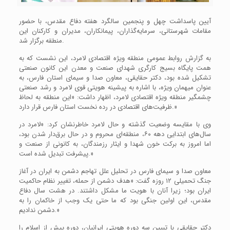
آیین پاسداشت چهل و پنجمین سالگرد هفته دفاع مقدس، با حضور
مقامات شهرستانی، سرمایه‌گذاران، پیمانکاران، مدیران و کارکنان این
منطقه برگزار شد.
به گزارش روابط عمومی منطقه ویژه اقتصادی لامرد، این نشست که به
همت پایگاه بسیج کارگری شهدای صنعت و معدن این کانون صنعتی
تشکیل شده بود، دکتر حقایقی، معاون صدا و سیمای استان فارس، به
عنوان میهمان ویژه، با اشاره به پیشینه هویتی قوی لامرد و رشد صنعتی
چشمگیر منطقه ویژه اقتصادی لامرد، اظهار داشت: «این منطقه به لحاظ
ظرفیت‌های اقتصادی در رده نخست استان فارس قرار دارد.»
وی با مقایسه وضعیت گذشته و حال لامرد خاطرنشان کرد: «لامرد در
سال‌های ابتدایی دهه ۶۰، منطقه‌ای محروم و در حال برق‌دار شدن بود،
اما امروز به برکت خون شهدا و ایثار رزمندگان، به کانونی از صنعت و
پیشرفت تبدیل شده است.»
معاون صدا و سیمای فارس در تحلیل علل تهاجم دشمن به ایران در آغاز
جنگ تحمیلی ۱۲ روزه گفت: «هدف دشمن از حمله، تغییر نظام حاکمیت
ایران بود؛ زیرا آنان با هویت ما مشکل داشتند. در هشت سال دفاع
مقدس، این اولین جنگی بود که ما حتی یک وجب از خاکمان را به
دشمن ندادیم.»
دکتر حقایقی با تبیین سه دوره هویتی ایرانیان، دوره پیش از اسلام را