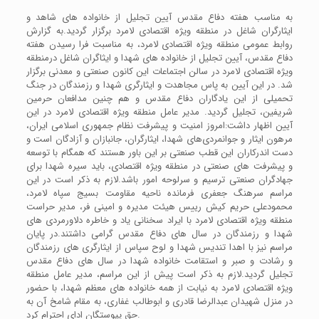
به مناسب هفته دفاع مقدس آیین تجلیل از خانواده های شاهد و
ایثارگران شاغل در منطقه ویژه اقتصادی لامرد برگزار گردید.به گزارش
روابط عمومی منطقه ویژه اقتصادی لامرد، به مناسبت فرا رسیدن هفته
دفاع مقدس، آیین تجلیل از خانواده های شهدا و ایثاگران شاغل درمنطقه
ویژه اقتصادی لامرد در سالن اجتماعات این کانون صنعتی و معدنی برگزار
شد. در این آیین به پاس مجاهدت و ایثارگری شهدا و رزمندگان در جنگ
تحمیلی از این یادگاران دفاع مقدس و هم چنین مدافعان حرمین
شریفین، تجلیل گردید. مدیر عامل منطقه ویژه اقتصادی لامرد در این
آیین اظهار داشت:امروز امنیت و پیشرفت نظام جمهوری اسلامی ایران،
مرهون ایثار و جوانمردی‌های شهدا، ایثارگران، جانبازان و آزادگان است و
دست اندرکاران این قطب صنعتی بر این باور هستند که همگام با توسعه
و پیشرفت های صنعتی در منطقه ویژه اقتصادی، باید سیره شهدا برای
جهادگران صنعتی ترسیم و سرلوحه امور باشد.لازم به ذکر است در این
مراسم سرهنگ جعفری فرمانده ناحیه مقاومت بسیج سپاه لامرد،
محمودعلی حریم کیش رییس هیئت مدیره و امینی فر، مدیر حراست
منطقه ویژه اقتصادی لامرد با ایراد سخنانی یاد و خاطره دلاورمردی های
شهدا و رزمندگان در سال های دفاع مقدس گرامی داشتند.در پایان
مراسم نیز با اهدا تندیس شهدا و لوح سپاس از ایثارگری های رزمندگان
و رشادت و صبر و استقامت خانواده شهدا در سال های دفاع مقدس
تجلیل گردید.لازم به ذکر است پیش از این مراسم، مدیر عامل منطقه
ویژه اقتصادی لامرد به نیابت از همه خانواده های معظم شهدا، با حضور
در منزل شهیدان عبدالرضا قادری و ابوطالب غفاری، به مقام شامخ آن به
حق پیوستگان ادای احترام کرد.