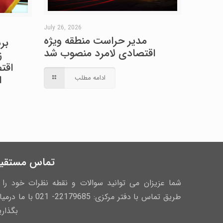
July 26, 2026
مدیر حراست منطقه ویژه
بر
اقتصادی لامرد منصوب شد
ز
اقت
ا
ادامه مطلب
تماس مستقی
شما عزیزان می توانید سوالات و نقطه نظرات خود را ا
طریق تماس با دفتر مرکزی: 22179685- 021 با ما
بگذاری